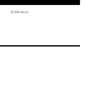
© 2024 Ascon.
Impressum
Datenschutz
Cookies
AGB