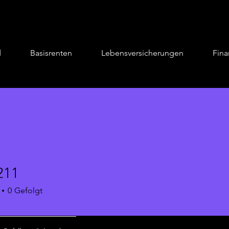
d
Basisrenten
Lebensversicherungen
Fina
211
0
Gefolgt