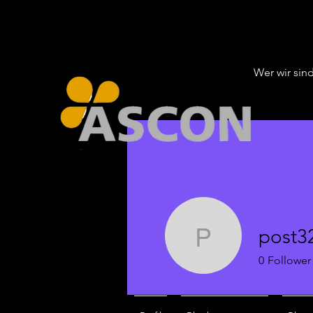
Wer wir sin
post3
post3211
0
Follower